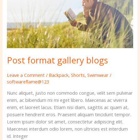
Post format gallery blogs
Leave a Comment
/
Backpack
,
Shorts
,
Swimwear
/
softwareflame@123
Nunc aliquet, justo non commodo congue, velit sem pulvinar
enim, ac bibendum mi mi eget libero. Maecenas ac viverra
enim, et laoreet lacus. Etiam nisi diam, sagittis ac quam at,
posuere hendrerit eros. Praesent aliquam tincidunt tempor.
Lorem ipsum dolor sit amet, consectetur adipiscing elit.
Maecenas interdum odio lorem, non ultricies est interdum
id. Integer