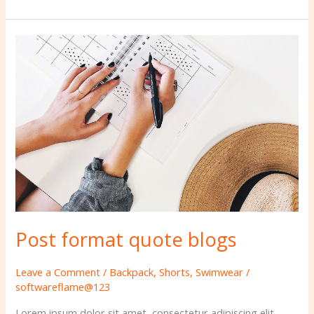
Post
format
quote
blogs
Post format quote blogs
Leave a Comment
/
Backpack
,
Shorts
,
Swimwear
/
softwareflame@123
Lorem ipsum dolor sit amet, consectetur adipiscing elit.