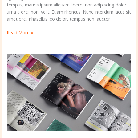
tempus, mauris ipsum aliquam libero, non adipiscing dolor
urna a orci. non, velit. Etiam rhoncus. Nunc interdum lacus sit
amet orci. Phasellus leo dolor, tempus non, auctor
Read More »
Kitchen
inspired
on
Japanese